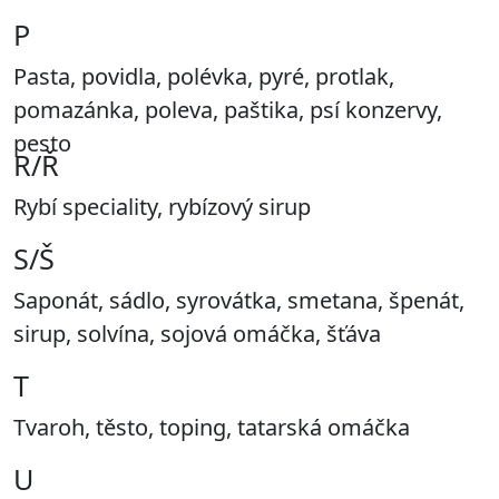
P
Pasta, povidla, polévka, pyré, protlak,
pomazánka, poleva, paštika, psí konzervy,
pesto
R/Ř
Rybí speciality, rybízový sirup
S/Š
Saponát, sádlo, syrovátka, smetana, špenát,
sirup, solvína, sojová omáčka, šťáva
T
Tvaroh, těsto, toping, tatarská omáčka
U