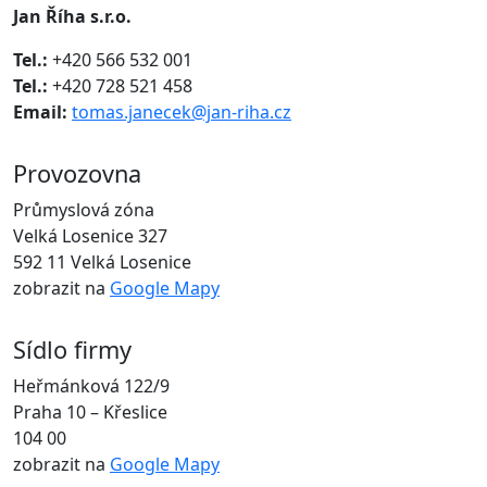
Jan Říha s.r.o.
Tel.:
+420 566 532 001
Tel.:
+420 728 521 458
Email:
tomas.janecek@jan-riha.cz
Provozovna
Průmyslová zóna
Velká Losenice 327
592 11 Velká Losenice
zobrazit na
Google Mapy
Sídlo firmy
Heřmánková 122/9
Praha 10 – Křeslice
104 00
zobrazit na
Google Mapy