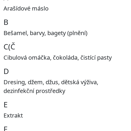
Arašídové máslo
B
Bešamel, barvy, bagety (plnění)
C(Č
Cibulová omáčka, čokoláda, čistící pasty
D
Dresing, džem, džus, dětská výživa,
dezinfekční prostředky
E
Extrakt
F