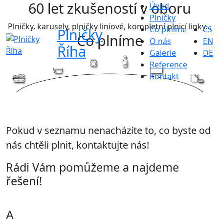
60 let zkušeností v oboru
Úvod
Plničky
Plničky, karusely, plničky liniové, kompletní plnicí linky...
Co plníme
CS
Plničky
Co plníme
O nás
EN
Říha
Galerie
DE
Reference
Kontakt
Pokud v seznamu nenacházíte to, co byste od
nás chtěli plnit, kontaktujte nás!
Rádi Vám pomůžeme a najdeme
řešení!
A